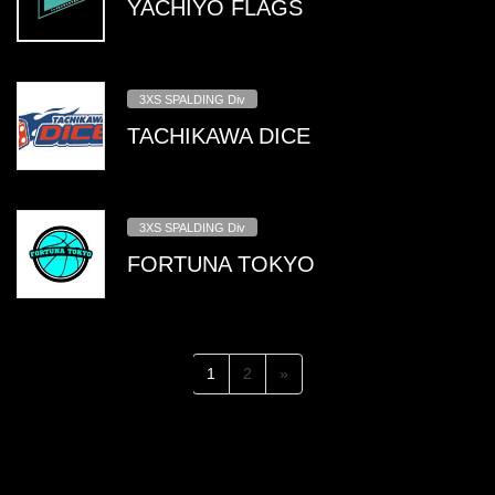
YACHIYO FLAGS
3XS SPALDING Div
TACHIKAWA DICE
3XS SPALDING Div
FORTUNA TOKYO
投
固
固
1
2
»
稿
定
定
ペ
ペ
の
ー
ー
ペ
ジ
ジ