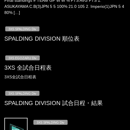
Final standings # TEAM GP W W % PTS AVG PTS 1.
ASUKAYAMA C.B(3)JPN 5 5 100% 21.0 105 2. Imperio(1)JPN 5 4
80% […]
3XS SPALDING Div
SPALDING DIVISION 順位表
3XS EGOZARU Div
3XS 全試合日程表
3XS全試合日程表
3XS SPALDING Div
SPALDING DIVISION 試合日程・結果
3XS SPALDING Div