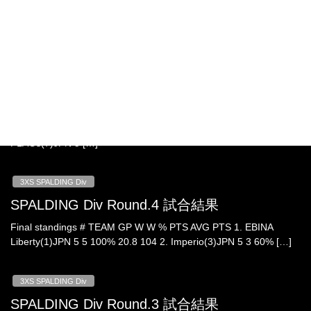
SPALDING Div Round.6
3XS SPALDING Div
SPALDING Div Round.5 試合結果
Final standings # TEAM GP W W % PTS AVG PTS 1.
ASUKAYAMA C.B(2)JPN 5 5 100% 21.0 105 2. YACHIYO
FLAGs(7)JPN 5 […]
3XS SPALDING Div
SPALDING Div Round.4 試合結果
Final standings # TEAM GP W W % PTS AVG PTS 1. EBINA
Liberty(1)JPN 5 5 100% 20.8 104 2. Imperio(3)JPN 5 3 60% […]
3XS SPALDING Div
SPALDING Div Round.3 試合結果