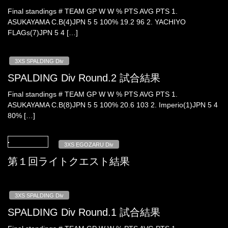
Final standings # TEAM GP W W % PTS AVG PTS 1.
ASUKAYAMA C.B(4)JPN 5 5 100% 19.2 96 2. YACHIYO
FLAGs(7)JPN 5 4 […]
3XS SPALDING Div
SPALDING Div Round.2 試合結果
Final standings # TEAM GP W W % PTS AVG PTS 1.
ASUKAYAMA C.B(8)JPN 5 5 100% 20.6 103 2. Imperio(1)JPN 5 4
80% […]
3XS EGOZARU Div
第１回ライトクエスト結果
3XS SPALDING Div
SPALDING Div Round.1 試合結果