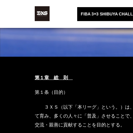
コ
ナ
ン
ビ
FIBA 3×3 SHIBUYA CHAL
テ
ゲ
ン
ー
ツ
シ
へ
ョ
ス
ン
キ
に
ッ
移
プ
動
第１章 総 則
第１条（目的）
３ＸＳ（以下「本リーグ」という。）は、年
て育み、多くの人々に「普及」させることで
交流・親善に貢献することを目的とする。